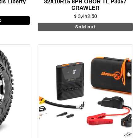
is Liberty
32X10R15 8PR OBOR TL P3057
CRAWLER
$ 3,442.50
o
Sold out