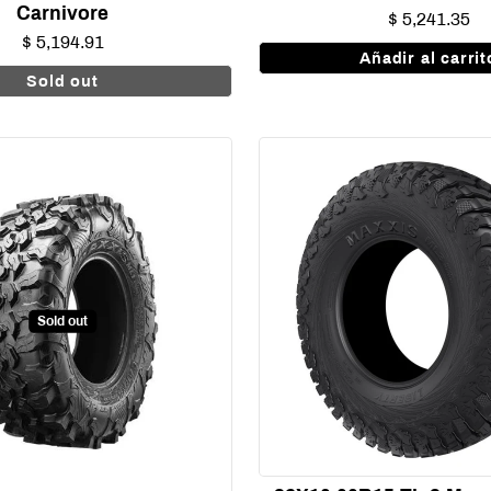
Carnivore
$ 5,241.35
$ 5,194.91
Añadir al carrit
Sold out
Sold out