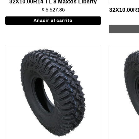
32X10.00R14 TL 8 Maxxis Liberty
32X10.00R1
$ 5,527.85
Añadir al carrito