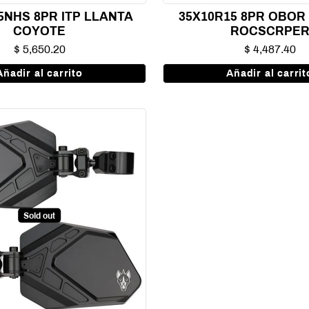
5NHS 8PR ITP LLANTA
35X10R15 8PR OBOR
COYOTE
ROCSCRPE
$ 5,650.20
$ 4,487.40
Añadir al carrito
Añadir al carrit
Sold out